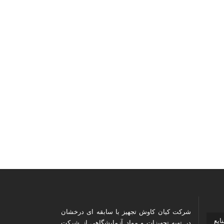
شرکت کیان کاوش تجهیز با سابقه ای درخشان
ارمکس 2025( صنایع
در تهیه تجهیزات و مواد آزمایشگاهی از شرکت